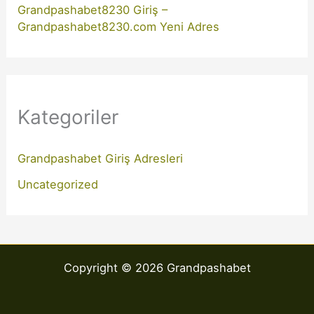
Grandpashabet8230 Giriş –
Grandpashabet8230.com Yeni Adres
Kategoriler
Grandpashabet Giriş Adresleri
Uncategorized
Copyright © 2026 Grandpashabet