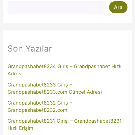
Ara
Son Yazılar
Grandpashabet8234 Giriş – Grandpashabet Hızlı
Adresi
Grandpashabet8233 Giriş –
Grandpashabet8233.com Güncel Adresi
Grandpashabet8232 Giriş –
Grandpashabet8232.com
Grandpashabet8231 Girişi – Grandpashabet8231
Hızlı Erişim