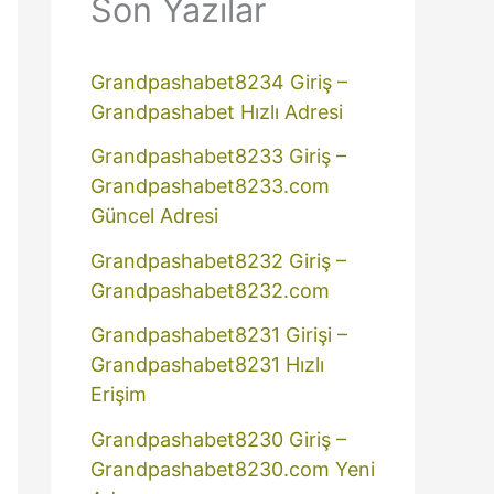
Son Yazılar
Grandpashabet8234 Giriş –
Grandpashabet Hızlı Adresi
Grandpashabet8233 Giriş –
Grandpashabet8233.com
Güncel Adresi
Grandpashabet8232 Giriş –
Grandpashabet8232.com
Grandpashabet8231 Girişi –
Grandpashabet8231 Hızlı
Erişim
Grandpashabet8230 Giriş –
Grandpashabet8230.com Yeni