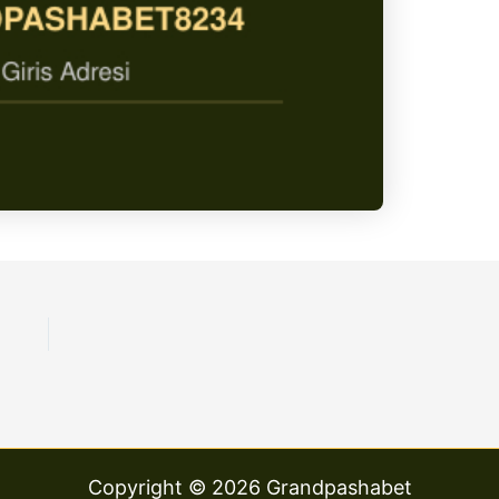
Copyright © 2026 Grandpashabet