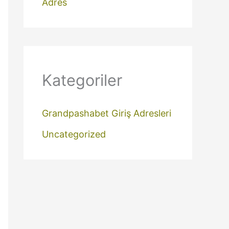
Adres
Kategoriler
Grandpashabet Giriş Adresleri
Uncategorized