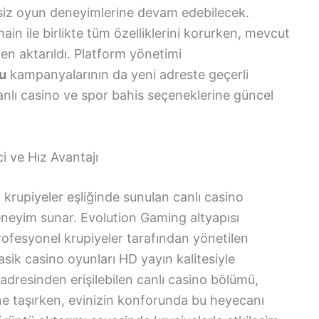
isiz oyun deneyimlerine devam edebilecek.
ain ile birlikte tüm özelliklerini korurken, mevcut
nen aktarıldı. Platform yönetimi
u
kampanyalarının da yeni adreste geçerli
anlı casino ve spor bahis seçeneklerine güncel
 ve Hız Avantajı
rupiyeler eşliğinde sunulan canlı casino
eneyim sunar. Evolution Gaming altyapısı
rofesyonel krupiyeler tarafından yönetilen
asik casino oyunları HD yayın kalitesiyle
adresinden erişilebilen canlı casino bölümü,
ne taşırken, evinizin konforunda bu heyecanı