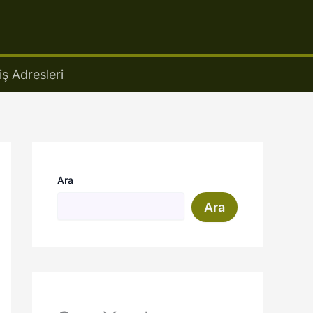
ş Adresleri
Ara
Ara