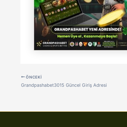
ÖNCEKI
Grandpashabet3015 Güncel Giriş Adresi