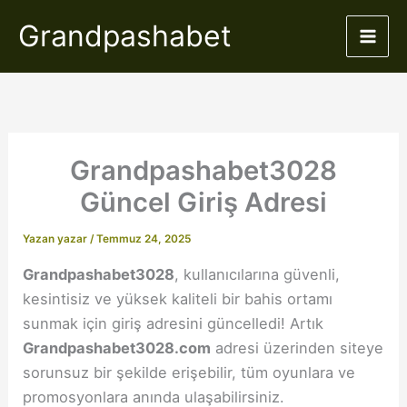
İçeriğe
Grandpashabet
atla
Mai
Men
Grandpashabet3028
Güncel Giriş Adresi
Yazan
yazar
/
Temmuz 24, 2025
Grandpashabet3028
, kullanıcılarına güvenli,
kesintisiz ve yüksek kaliteli bir bahis ortamı
sunmak için giriş adresini güncelledi! Artık
Grandpashabet3028.com
adresi üzerinden siteye
sorunsuz bir şekilde erişebilir, tüm oyunlara ve
promosyonlara anında ulaşabilirsiniz.