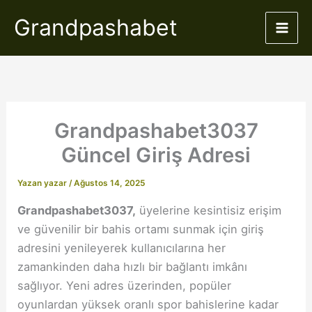
İçeriğe
Grandpashabet
atla
Mai
Men
Grandpashabet3037
Güncel Giriş Adresi
Yazan
yazar
/
Ağustos 14, 2025
Grandpashabet3037,
üyelerine kesintisiz erişim
ve güvenilir bir bahis ortamı sunmak için giriş
adresini yenileyerek kullanıcılarına her
zamankinden daha hızlı bir bağlantı imkânı
sağlıyor. Yeni adres üzerinden, popüler
oyunlardan yüksek oranlı spor bahislerine kadar