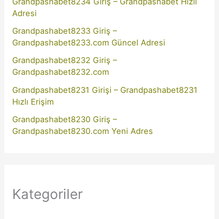
Grandpashabet8234 Giriş – Grandpashabet Hızlı
Adresi
Grandpashabet8233 Giriş –
Grandpashabet8233.com Güncel Adresi
Grandpashabet8232 Giriş –
Grandpashabet8232.com
Grandpashabet8231 Girişi – Grandpashabet8231
Hızlı Erişim
Grandpashabet8230 Giriş –
Grandpashabet8230.com Yeni Adres
Kategoriler