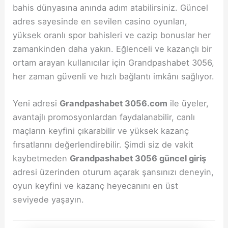
bahis dünyasına anında adım atabilirsiniz. Güncel
adres sayesinde en sevilen casino oyunları,
yüksek oranlı spor bahisleri ve cazip bonuslar her
zamankinden daha yakın. Eğlenceli ve kazançlı bir
ortam arayan kullanıcılar için Grandpashabet 3056,
her zaman güvenli ve hızlı bağlantı imkânı sağlıyor.
Yeni adresi
Grandpashabet 3056.com
ile üyeler,
avantajlı promosyonlardan faydalanabilir, canlı
maçların keyfini çıkarabilir ve yüksek kazanç
fırsatlarını değerlendirebilir. Şimdi siz de vakit
kaybetmeden
Grandpashabet 3056 güncel giriş
adresi üzerinden oturum açarak şansınızı deneyin,
oyun keyfini ve kazanç heyecanını en üst
seviyede yaşayın.