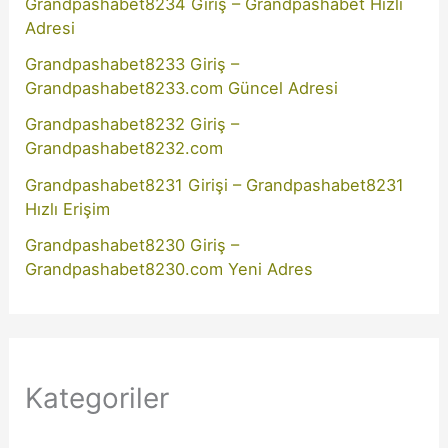
Grandpashabet8234 Giriş – Grandpashabet Hızlı
Adresi
Grandpashabet8233 Giriş –
Grandpashabet8233.com Güncel Adresi
Grandpashabet8232 Giriş –
Grandpashabet8232.com
Grandpashabet8231 Girişi – Grandpashabet8231
Hızlı Erişim
Grandpashabet8230 Giriş –
Grandpashabet8230.com Yeni Adres
Kategoriler