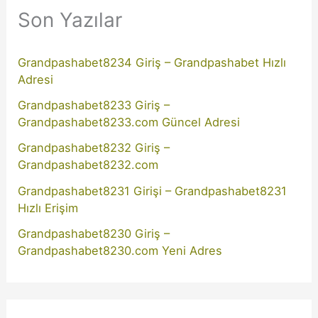
Son Yazılar
Grandpashabet8234 Giriş – Grandpashabet Hızlı
Adresi
Grandpashabet8233 Giriş –
Grandpashabet8233.com Güncel Adresi
Grandpashabet8232 Giriş –
Grandpashabet8232.com
Grandpashabet8231 Girişi – Grandpashabet8231
Hızlı Erişim
Grandpashabet8230 Giriş –
Grandpashabet8230.com Yeni Adres