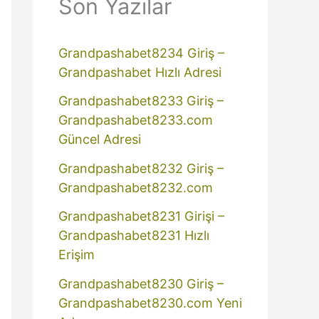
Son Yazılar
Grandpashabet8234 Giriş –
Grandpashabet Hızlı Adresi
Grandpashabet8233 Giriş –
Grandpashabet8233.com
Güncel Adresi
Grandpashabet8232 Giriş –
Grandpashabet8232.com
Grandpashabet8231 Girişi –
Grandpashabet8231 Hızlı
Erişim
Grandpashabet8230 Giriş –
Grandpashabet8230.com Yeni