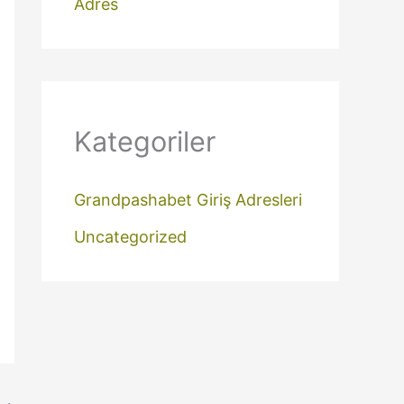
Adres
Kategoriler
Grandpashabet Giriş Adresleri
Uncategorized