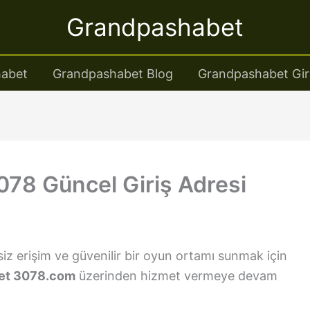
Grandpashabet
abet
Grandpashabet Blog
Grandpashabet Giri
78 Güncel Giriş Adresi
siz erişim ve güvenilir bir oyun ortamı sunmak için
et 3078.com
üzerinden hizmet vermeye devam