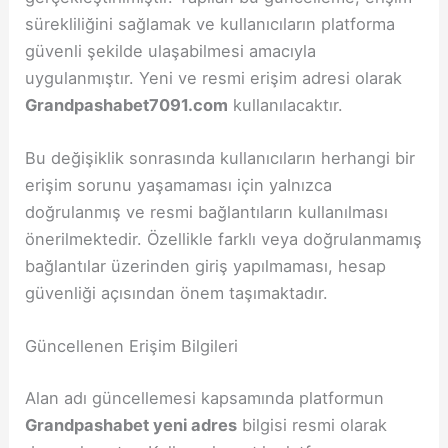
sürekliliğini sağlamak ve kullanıcıların platforma
güvenli şekilde ulaşabilmesi amacıyla
uygulanmıştır. Yeni ve resmi erişim adresi olarak
Grandpashabet7091.com
kullanılacaktır.
Bu değişiklik sonrasında kullanıcıların herhangi bir
erişim sorunu yaşamaması için yalnızca
doğrulanmış ve resmi bağlantıların kullanılması
önerilmektedir. Özellikle farklı veya doğrulanmamış
bağlantılar üzerinden giriş yapılmaması, hesap
güvenliği açısından önem taşımaktadır.
Güncellenen Erişim Bilgileri
Alan adı güncellemesi kapsamında platformun
Grandpashabet yeni adres
bilgisi resmi olarak