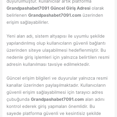
duyurulmuştur. Kullanıcılar artık platforma
Grandpashabet7091 Güncel Giriş Adresi
olarak
belirlenen
Grandpashabet7091.com
üzerinden
erişim sağlayabilirler.
Yeni alan adı, sistem altyapısı ile uyumlu şekilde
yapılandırılmış olup kullanıcıların güvenli bağlantı
üzerinden siteye ulaşabilmesi hedeflenmiştir. Bu
nedenle giriş işlemleri için yalnızca belirtilen resmi
adresin kullanılması tavsiye edilmektedir.
Güncel erişim bilgileri ve duyurular yalnızca resmi
kanallar üzerinden paylaşılmaktadır. Kullanıcıların
güvenli erişim sağlayabilmesi için tarayıcı adres
çubuğunda
Grandpashabet7091.com
alan adını
kontrol ederek giriş yapmaları önemlidir. Bu
sayede platforma güvenli ve kesintisiz şekilde