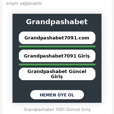
erişim sağlanabilir.
Grandpashabet 7091 Güncel Giriş