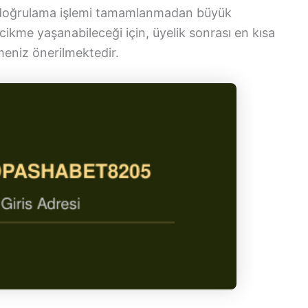
sap doğrulama işlemi tamamlanmadan büyük
ikme yaşanabileceği için, üyelik sonrası en kısa
meniz önerilmektedir.