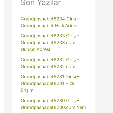
Son Yazılar
Grandpashabet8234 Giriş –
Grandpashabet Hızlı Adresi
Grandpashabet8233 Giriş –
Grandpashabet8233.com
Güncel Adresi
Grandpashabet8232 Giriş –
Grandpashabet8232.com
Grandpashabet8231 Girişi –
Grandpashabet8231 Hızlı
Erişim
Grandpashabet8230 Giriş –
Grandpashabet8230.com Yeni