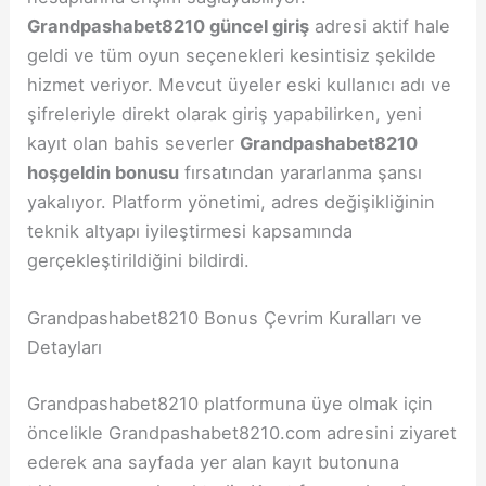
Grandpashabet8210 güncel giriş
adresi aktif hale
geldi ve tüm oyun seçenekleri kesintisiz şekilde
hizmet veriyor. Mevcut üyeler eski kullanıcı adı ve
şifreleriyle direkt olarak giriş yapabilirken, yeni
kayıt olan bahis severler
Grandpashabet8210
hoşgeldin bonusu
fırsatından yararlanma şansı
yakalıyor. Platform yönetimi, adres değişikliğinin
teknik altyapı iyileştirmesi kapsamında
gerçekleştirildiğini bildirdi.
Grandpashabet8210 Bonus Çevrim Kuralları ve
Detayları
Grandpashabet8210 platformuna üye olmak için
öncelikle Grandpashabet8210.com adresini ziyaret
ederek ana sayfada yer alan kayıt butonuna