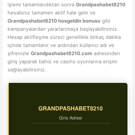
işlemi tamamlandıktan sonra
Grandpashabet8210
hesabınız tamamen aktif hale gelir ve
Grandpashabet8210 hosgeldin bonusu
gibi
kampanyalardan yararlanmaya başlayabilirsiniz.
Hesap aktifleşme süreci genellikle birkaç dakika
içinde tamamlanır ve ardından kullanıcı adı ve
şifrenizle
Grandpashabet8210.com
adresinden
giriş yaparak bahis ve casino oyunlarına erişim
sağlayabilirsiniz.