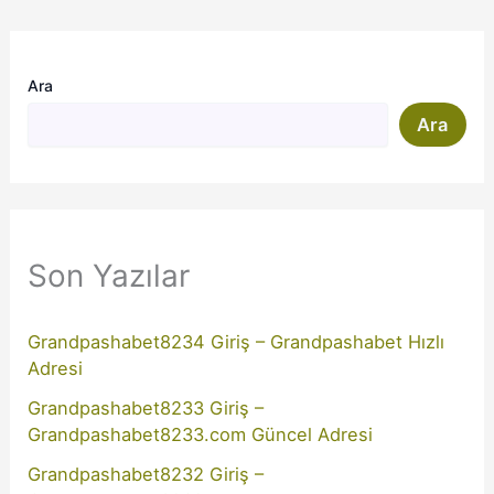
Ara
Ara
Son Yazılar
Grandpashabet8234 Giriş – Grandpashabet Hızlı
Adresi
Grandpashabet8233 Giriş –
Grandpashabet8233.com Güncel Adresi
Grandpashabet8232 Giriş –