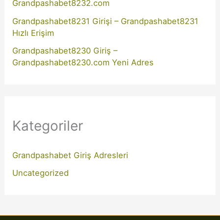
Grandpashabet8232.com
Grandpashabet8231 Girişi – Grandpashabet8231
Hızlı Erişim
Grandpashabet8230 Giriş –
Grandpashabet8230.com Yeni Adres
Kategoriler
Grandpashabet Giriş Adresleri
Uncategorized