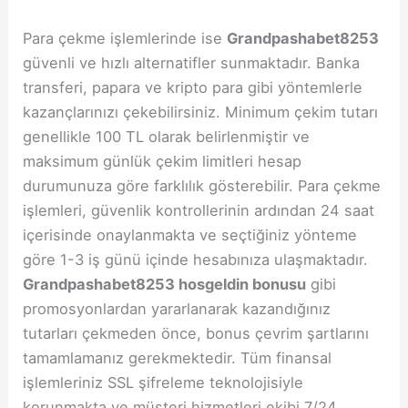
Para çekme işlemlerinde ise
Grandpashabet8253
güvenli ve hızlı alternatifler sunmaktadır. Banka
transferi, papara ve kripto para gibi yöntemlerle
kazançlarınızı çekebilirsiniz. Minimum çekim tutarı
genellikle 100 TL olarak belirlenmiştir ve
maksimum günlük çekim limitleri hesap
durumunuza göre farklılık gösterebilir. Para çekme
işlemleri, güvenlik kontrollerinin ardından 24 saat
içerisinde onaylanmakta ve seçtiğiniz yönteme
göre 1-3 iş günü içinde hesabınıza ulaşmaktadır.
Grandpashabet8253 hosgeldin bonusu
gibi
promosyonlardan yararlanarak kazandığınız
tutarları çekmeden önce, bonus çevrim şartlarını
tamamlamanız gerekmektedir. Tüm finansal
işlemleriniz SSL şifreleme teknolojisiyle
korunmakta ve müşteri hizmetleri ekibi 7/24