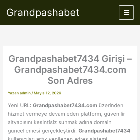
İçeriğe
Grandpashabet
atla
Mai
Men
Grandpashabet7434 Girişi –
Grandpashabet7434.com
Son Adres
Yazan
admin
/
Mayıs 12, 2026
Yeni URL:
Grandpashabet7434.com
üzerinden
hizmet vermeye devam eden platform, güvenilir
altyapısını kesintisiz sunmak adına domain
güncellemesi gerçekleştirdi.
Grandpashabet7434
kullanıcıları artık yenilenen adres sistemi