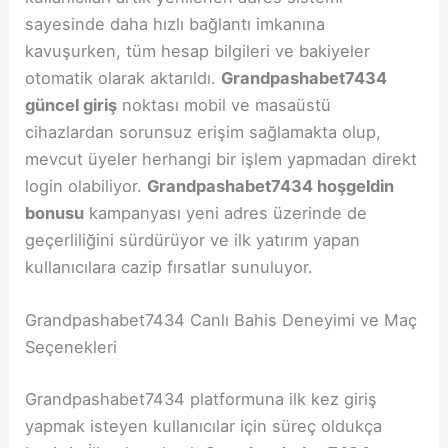
sayesinde daha hızlı bağlantı imkanına
kavuşurken, tüm hesap bilgileri ve bakiyeler
otomatik olarak aktarıldı.
Grandpashabet7434
güncel giriş
noktası mobil ve masaüstü
cihazlardan sorunsuz erişim sağlamakta olup,
mevcut üyeler herhangi bir işlem yapmadan direkt
login olabiliyor.
Grandpashabet7434 hoşgeldin
bonusu
kampanyası yeni adres üzerinde de
geçerliliğini sürdürüyor ve ilk yatırım yapan
kullanıcılara cazip fırsatlar sunuluyor.
Grandpashabet7434 Canlı Bahis Deneyimi ve Maç
Seçenekleri
Grandpashabet7434 platformuna ilk kez giriş
yapmak isteyen kullanıcılar için süreç oldukça