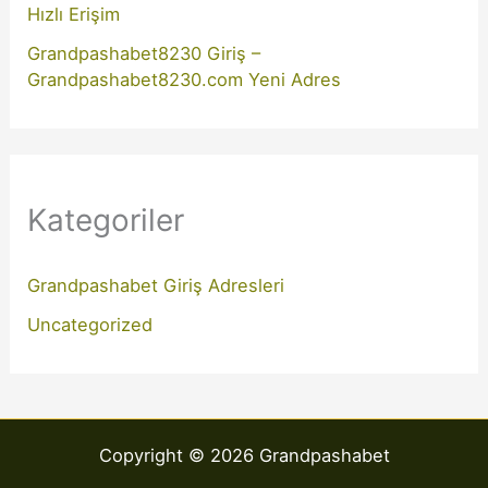
Hızlı Erişim
Grandpashabet8230 Giriş –
Grandpashabet8230.com Yeni Adres
Kategoriler
Grandpashabet Giriş Adresleri
Uncategorized
Copyright © 2026 Grandpashabet